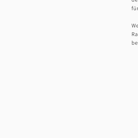
fü
We
Ra
be