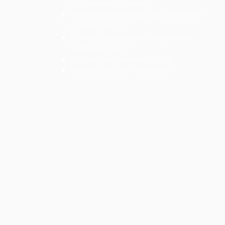
der
Universität Mainz
Akkreditierter Berater
bei der BWHM
(»InnerCircle«)
Partner Existenzgründungsforum
Vaihingen/Enz
Partner beim
Network BtoB
Partner der ZWEITMEINUNG