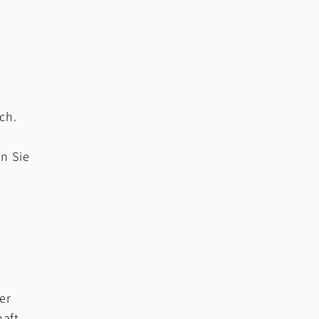
ch.
on Sie
ter
haft